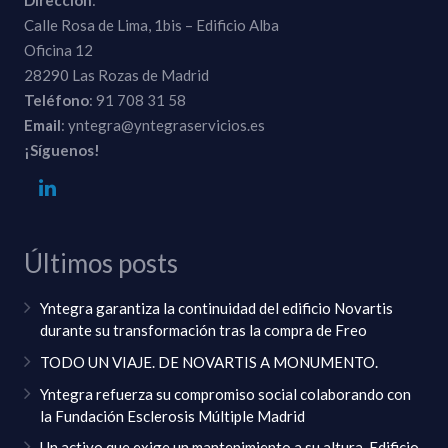
Dirección
:
Calle Rosa de Lima, 1bis – Edificio Alba
Oficina 12
28290 Las Rozas de Madrid
Teléfono
: 91 708 31 58
Email
: yntegra@yntegraservicios.es
¡Síguenos!
Últimos posts
Yntegra garantiza la continuidad del edificio Novartis
durante su transformación tras la compra de Freo
TODO UN VIAJE. DE NOVARTIS A MONUMENTO.
Yntegra refuerza su compromiso social colaborando con
la Fundación Esclerosis Múltiple Madrid
Un activo que exige un mantenimiento a su altura. Edificio