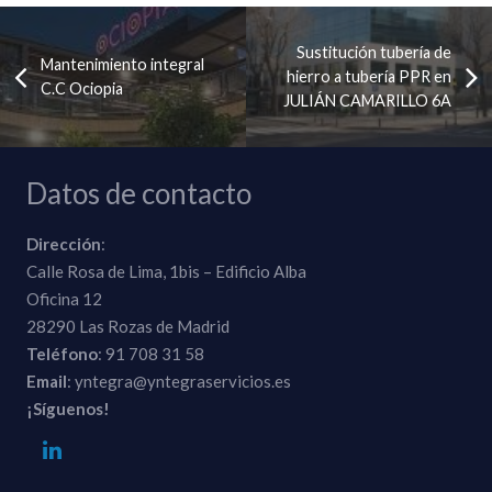
Sustitución tubería de
Mantenimiento integral
hierro a tubería PPR en
C.C Ociopia
JULIÁN CAMARILLO 6A
Datos de contacto
Dirección
:
Calle Rosa de Lima, 1bis – Edificio Alba
Oficina 12
28290 Las Rozas de Madrid
Teléfono
: 91 708 31 58
Email
: yntegra@yntegraservicios.es
¡Síguenos!