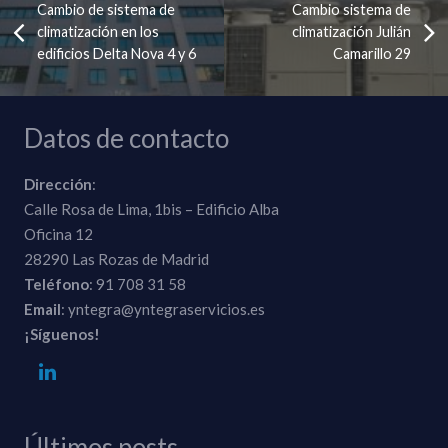
Cambio de sistema de
Cambio sistema de
climatización en los
climatización Julián
edificios Delta Nova 4 y 6
Camarillo 29
Datos de contacto
Dirección
:
Calle Rosa de Lima, 1bis – Edificio Alba
Oficina 12
28290 Las Rozas de Madrid
Teléfono
: 91 708 31 58
Email
: yntegra@yntegraservicios.es
¡Síguenos!
Últimos posts