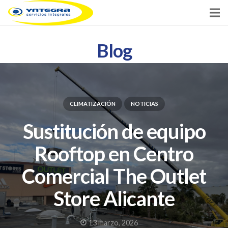
Inicio
Blog
Servicios
Clientes
CLIMATIZACIÓN
NOTICIAS
Noticias
Sustitución de equipo
Contacto
Rooftop en Centro
Comercial The Outlet
Store Alicante
13 marzo, 2026