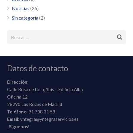
Noticias
(26)
Sin categoría
(2)
Datos de contacto
Dirección
:
Calle Rosa de Lima, 1bis – Edificio Alba
Oficina 12
28290 Las Rozas de Madrid
Teléfono
: 91 708 31 58
Email
: yntegra@yntegraservicios.es
¡Síguenos!