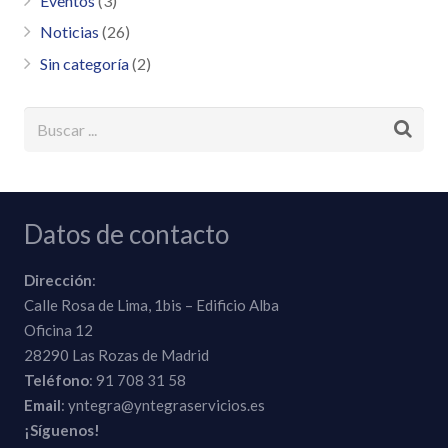
Eventos
(3)
Noticias
(26)
Sin categoría
(2)
Datos de contacto
Dirección
:
Calle Rosa de Lima, 1bis – Edificio Alba
Oficina 12
28290 Las Rozas de Madrid
Teléfono
: 91 708 31 58
Email
: yntegra@yntegraservicios.es
¡Síguenos!